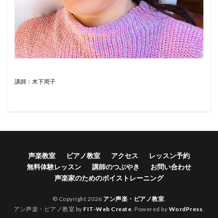
講師：木下周子
声楽教室
ピアノ教室
アクセス
レッスン予約
無料体験レッスン
講師のつぶやき
お問い合わせ
声楽家のためのボイストレーニング
© Copyright 2026
アン声楽・ピアノ教室
.
アン声楽・ピアノ教室 by
FIT-Web Create
. Powered by
WordPress
.