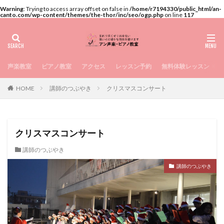
Warning
: Trying to access array offset on false in
/home/r7194330/public_html/an-
canto.com/wp-content/themes/the-thor/inc/seo/ogp.php
on line
117
声楽教室
ピアノ教室
アクセス
レッスン予約
無料体験レッスン
講師のつぶやき
クリスマスコンサート
HOME
クリスマスコンサート
講師のつぶやき
講師のつぶやき