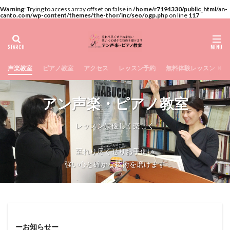
Warning
: Trying to access array offset on false in
/home/r7194330/public_html/an-
canto.com/wp-content/themes/the-thor/inc/seo/ogp.php
on line
117
声楽教室
ピアノ教室
アクセス
レッスン予約
無料体験レッスン
アン声楽・ピアノ教室
レッスンは優しく楽しく
至れり尽くせりお手伝い
強い心と確かな技術を磨けます
ーお知らせー