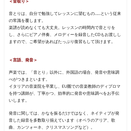
＜音取り＞
音とりは、自分で勉強してレッスンに望むもの……という従来
の常識を覆します。
楽譜が読めなくても大丈夫。レッスンの時間内で音とりを
し、さらにピアノ伴奏、メロディーを録音したCDもお渡しし
ますので、ご希望があればたっぷり復習もして頂けます。
＜言語、発音＞
声楽では、「音とり」以外に、外国語の場合、発音や意味調
べがつきまといます。
イタリアの音楽院を卒業し、EU圏での音楽教師のディプロマ
を持つ講師が、丁寧かつ、効率的に発音や意味調べをお手伝
いします。
発音に関しては、かなを振るだけではなく、ネイティブが発
音した録音を多数取り揃えています（オペラのアリア、歌
曲、カンツォーネ、クリスマスソングなど）。